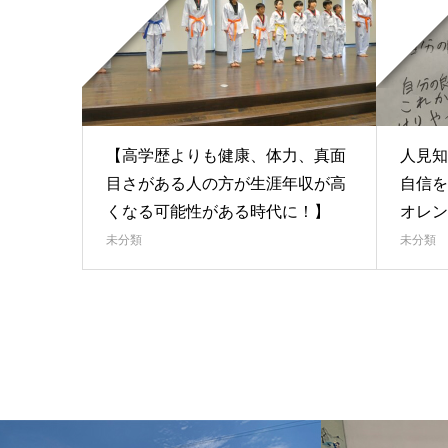
【高学歴よりも健康、体力、真面
人見知
目さがある人の方が生涯年収が高
自信を
くなる可能性がある時代に！】
オレン
未分類
未分類