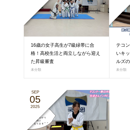
16歳の女子高生が7級緑帯に合
テコン
格！高校生活と両立しながら迎え
いキッ
た昇級審査
ルズの
未分類
未分類
SEP
05
2025