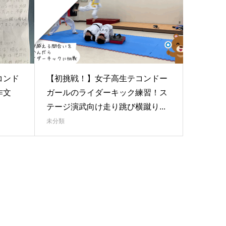
コンド
【初挑戦！】女子高生テコンドー
作文
ガールのライダーキック練習！ス
テージ演武向け走り跳び横蹴り...
未分類