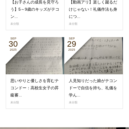
【お子さんの成長を見守ろ
【動画アリ】楽しく蹴るだ
う】5～9歳のキッズがテコ
けじゃない！礼儀作法も身
ン...
につ...
未分類
未分類
SEP
SEP
30
29
2025
2025
思いやりと優しさを育むテ
人見知りだった娘がテコン
コンドー：高校生女子の昇
ドーで自信を持ち、礼儀を
級審...
学ん...
未分類
未分類