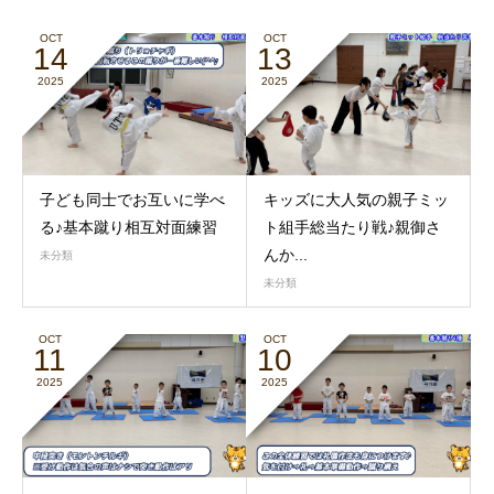
OCT
OCT
14
13
2025
2025
子ども同士でお互いに学べ
キッズに大人気の親子ミッ
る♪基本蹴り相互対面練習
ト組手総当たり戦♪親御さ
んか...
未分類
未分類
OCT
OCT
11
10
2025
2025