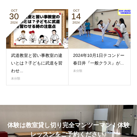
OCT
OCT
30
14
2024
2024
武道教室と習い事教室の違
2024年10月1日テコンドー
いとは？子どもに武道を習
春日井『一般クラス』が...
わせ...
未分類
未分類
体験は教室貸し切り完全マンツーマン！体験
レッスンをご予約ください♪