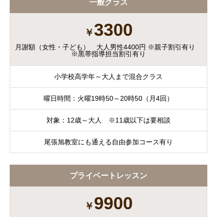
一般クラス
3300
￥
月謝額（女性・子ども） 大人男性4400円 ※親子割引有り
※黒帯指導担当割引有り
小学校高学年～大人まで混合クラス
曜日時間：火曜19時50～20時50（月4回）
対象：12歳～大人 ※11歳以下は要相談
尾張旭教室にも通える自由参加コース有り
プライベートレッスン
9900
￥