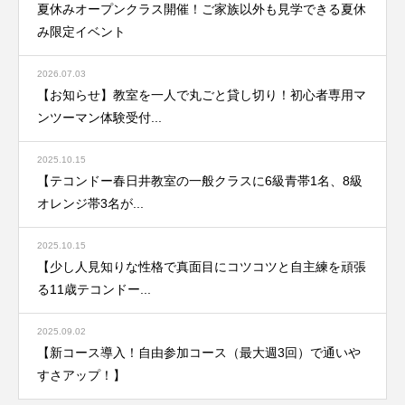
夏休みオープンクラス開催！ご家族以外も見学できる夏休
み限定イベント
2026.07.03
【お知らせ】教室を一人で丸ごと貸し切り！初心者専用マ
ンツーマン体験受付...
2025.10.15
【テコンドー春日井教室の一般クラスに6級青帯1名、8級
オレンジ帯3名が...
2025.10.15
【少し人見知りな性格で真面目にコツコツと自主練を頑張
る11歳テコンドー...
2025.09.02
【新コース導入！自由参加コース（最大週3回）で通いや
すさアップ！】