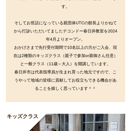
す。
そしてお世話になっている親団体UTCの館長よりかねて
から打診いただいてましたテコンドー春日井教室を2024
年4月よりオープン。
おかげさまで先行受付期間で10名以上の方がご入会、現
在は2種類のキッズクラス（親子で参加or親御さん任意）
と一般クラス（11歳～大人）を開講しています。
春日井市は代表指導員が生まれ育った地元ですので、こ
うやって地域の皆様に貢献してお役立ちできる機会があ
ることを嬉しく思っています＾＾
キッズクラス