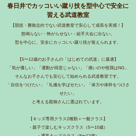
春日井でカッコいい蹴り技を型中心で安全に
習える武道教室
【競技・勝敗志向でない武道教室で安心して成長を実感！】
怒鳴らない・怖がらせない・組手大会に出ない。
型を中心に、安全にカッコいい蹴り技が覚えられます。
【5〜12歳のお子さんの「はじめての武道」に最適】
「気が優しい」「運動が得意じゃない」「痛いのや怪我はNG」
そんなお子さんでも安心して始められる武道教室です。
「自信をつけたい」「礼儀を学ばせたい」「体力や体幹をつけさ
せたい」
と考える親御さんに選ばれています。
【キッズ専用クラス2種類＋一般クラス】
・親子で楽しむキッズクラス（5〜10歳）
・通常キッズクラス（8〜12歳）