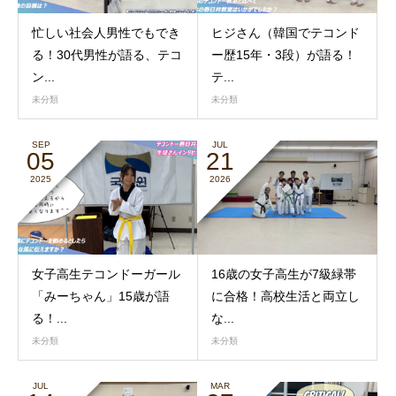
忙しい社会人男性でもでき
ヒジさん（韓国でテコンド
る！30代男性が語る、テコ
ー歴15年・3段）が語る！
ン...
テ...
未分類
未分類
SEP
JUL
05
21
2025
2026
女子高生テコンドーガール
16歳の女子高生が7級緑帯
「みーちゃん」15歳が語
に合格！高校生活と両立し
る！...
な...
未分類
未分類
JUL
MAR