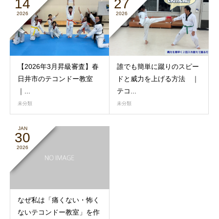
14
27
2026
2026
【2026年3月昇級審査】春
誰でも簡単に蹴りのスピー
日井市のテコンドー教室
ドと威力を上げる方法 ｜
｜...
テコ...
未分類
未分類
JAN
30
2026
なぜ私は「痛くない・怖く
ないテコンドー教室」を作