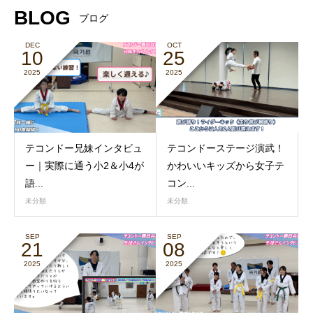
BLOG
ブログ
DEC
OCT
10
25
2025
2025
テコンドー兄妹インタビュ
テコンドーステージ演武！
ー｜実際に通う小2＆小4が
かわいいキッズから女子テ
語...
コン...
未分類
未分類
SEP
SEP
21
08
2025
2025