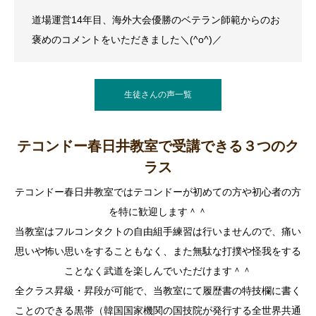
道場運営14年目、海外大会優勝のベテラン師範からのお
褒めのコメントをいただきました＼(^o^)／
生徒さんの声一覧
テコンドー春日井教室で受講できる３つのク
ラス
テコンドー春日井教室ではテコンドーが初めての方や初心者の方
を特に歓迎します＾＾
当教室はフルコンタクトの自由組手練習は行いませんので、痛い
思いや怖い思いをすることもなく、また無駄な打撲や怪我をする
ことなく武道を楽しんでいただけます＾＾
全クラス昇級・昇段が可能で、当教室にて履歴書の特技欄に書く
ことのできる黒帯（韓国国家機関の国技院が発行する全世界共通