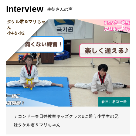
Interview
生徒さんの声
タケル君＆マリちゃ
ん
小4＆小2
春日井教室一般
テコンドー春日井教室キッズクラスBに通う小学生の兄
妹タケル君＆マリちゃん