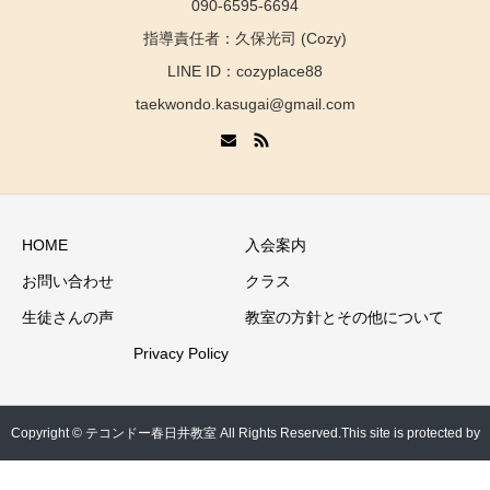
090-6595-6694
指導責任者：久保光司 (Cozy)
LINE ID：cozyplace88
taekwondo.kasugai@gmail.com
HOME
入会案内
お問い合わせ
クラス
生徒さんの声
教室の方針とその他について
Privacy Policy
Copyright © テコンドー春日井教室 All Rights Reserved.This site is protected by
reCAPTCHA and the Google
Privacy Policy
and
Terms of Service
apply.