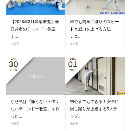
【2026年3月昇級審査】春
誰でも簡単に蹴りのスピー
日井市のテコンドー教室
ドと威力を上げる方法 ｜
｜...
テコ...
未分類
未分類
JAN
DEC
30
01
2026
2025
なぜ私は「痛くない・怖く
初心者でもできる！安全に
ないテコンドー教室」を作
回し蹴りが上達する5ステ
った...
ップ...
未分類
未分類