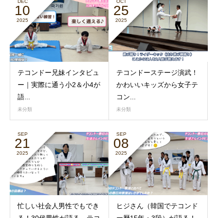
DEC
OCT
10
25
2025
2025
テコンドー兄妹インタビュ
テコンドーステージ演武！
ー｜実際に通う小2＆小4が
かわいいキッズから女子テ
語...
コン...
未分類
未分類
SEP
SEP
21
08
2025
2025
忙しい社会人男性でもでき
ヒジさん（韓国でテコンド
る！30代男性が語る、テコ
ー歴15年・3段）が語る！