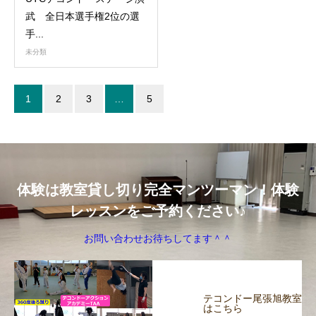
武 全日本選手権2位の選
手...
未分類
1
2
3
…
5
体験は教室貸し切り完全マンツーマン！体験
レッスンをご予約ください♪
お問い合わせお待ちしてます＾＾
テコンドー尾張旭教室
はこちら