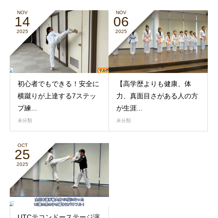
NOV
NOV
14
06
2025
2025
初心者でもできる！安全に
【高学歴よりも健康、体
横蹴りが上達する7ステッ
力、真面目さがある人の方
プ練...
が生涯...
未分類
未分類
OCT
25
2025
UTCテコンドーステージ演