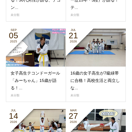
ン...
テ...
未分類
未分類
SEP
JUL
05
21
2025
2026
女子高生テコンドーガール
16歳の女子高生が7級緑帯
「みーちゃん」15歳が語
に合格！高校生活と両立し
る！...
な...
未分類
未分類
JUL
MAR
14
27
2026
2026