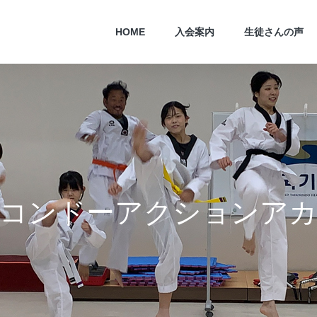
HOME
入会案内
生徒さんの声
ン
ド
ー
ア
ク
シ
ョ
ン
ア
カ