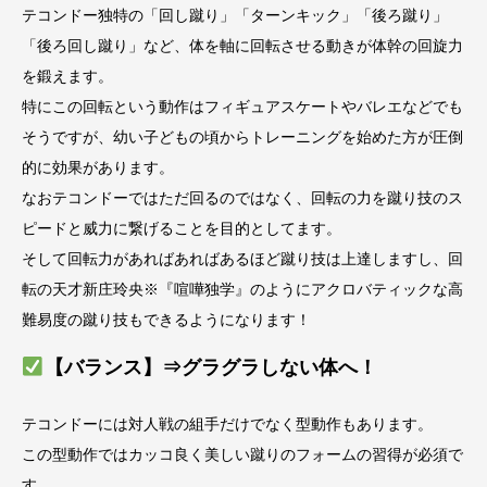
テコンドー独特の「回し蹴り」「ターンキック」「後ろ蹴り」
「後ろ回し蹴り」など、体を軸に回転させる動きが体幹の回旋力
を鍛えます。
特にこの回転という動作はフィギュアスケートやバレエなどでも
そうですが、幼い子どもの頃からトレーニングを始めた方が圧倒
的に効果があります。
なおテコンドーではただ回るのではなく、回転の力を蹴り技のス
ピードと威力に繋げることを目的としてます。
そして回転力があればあればあるほど蹴り技は上達しますし、回
転の天才新庄玲央※『喧嘩独学』のようにアクロバティックな高
難易度の蹴り技もできるようになります！
【バランス】⇒グラグラしない体へ！
テコンドーには対人戦の組手だけでなく型動作もあります。
この型動作ではカッコ良く美しい蹴りのフォームの習得が必須で
す。