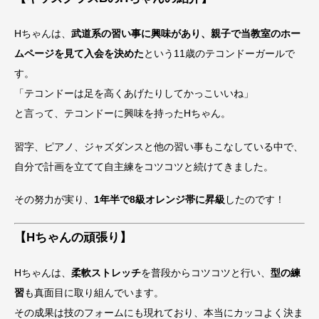
Hちゃんは、
武道系の習い事に興味があり、親子で当教室のホー
ムページを見て入会を決めた
という11歳のテコンドーガールで
す。
「テコンドーは足を高くあげたりしてかっこいいね」
と言って、テコンドーに興味を持ったHちゃん。
習字、ピアノ、ジャズダンスと他の習い事もこなしている中で、
自分で計画を立てて自主練をコツコツと続けてきました。
その努力が実り、
1年半で8級オレンジ帯に昇級
したのです！
【Hちゃんの頑張り】
Hちゃんは、
柔軟ストレッチ
を普段からコツコツと行い、
型の練
習
も真面目に取り組んでいます。
その成果は技のフォームにも現れており、本当にカッコよく決ま