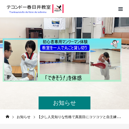
お知らせ
お知らせ
【少し人見知りな性格で真面目にコツコツと自主練を頑張る11歳テコンドーガールが8級オレンジ帯に昇級！テコンドー春日井教室9月昇級審査の結果発表】