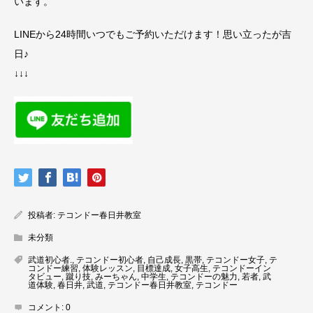
います。
LINEから24時間いつでもご予約いただけます！思い立ったが吉
日♪
↓↓↓
投稿者:
テコンドー春日井教室
未分類
武道初心者.
,
テコンドー初心者
,
自己成長
,
黒帯
,
テコンドー女子
,
テ
コンドー練習
,
体験レッスン
,
目標達成
,
女子高生
,
テコンドーイン
タビュー
,
蹴り技
,
みーちゃん
,
中学生
,
テコンドーの魅力
,
若者
,
武
道体験
,
春日井
,
武道
,
テコンドー春日井教室
,
テコンドー
コメント:
0