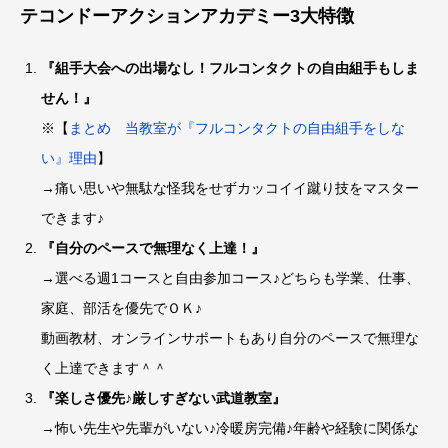
テコンドーアクションアカデミー3大特徴
『組手大会への出場なし！フルコンタクトの自由組手もしま
せん！』
※【
まとめ 当教室が『フルコンタクトの自由組手をしな
い』理由
】
→痛い思いや無駄な怪我をせずカッコイイ蹴り技をマスター
できます♪
『自分のペースで無理なく上達！』
→選べる週1コースと自由参加コース♪どちらも学業、仕事、
家庭、部活を優先でＯＫ♪
動画教材、オンラインサポートもあり自分のペースで無理な
く上達できます＾＾
『楽しさ優先♪厳しすぎない武道教室』
→怖い先生や先輩がいない♪冷暖房完備♪年齢や経験に関係な